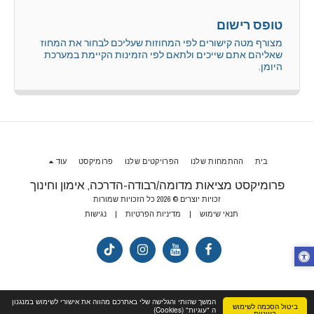
טופס רישום
מצורף מטה קישורים לפי המחוזות שעליכם לבחור את המחוז
שאליהם אתם שייכים ולתאם לפי הזמינות הקיימת במערכת
היומן.
בית
ההתמחות שלנו
הפרויקטים שלנו
פרומיקסט
עוד
פרומיקסט מציאות מדומה/רבודה-הדרכה, אימון וחינוך
זכויות יוצרים © 2026 כל הזכויות שמורות
תנאי שימוש
|
מדיניות הפרטיות
|
נגישות
המשך שהותי והגלישה שלי באתרכם מהווה את אישורי לשימוש במנגנון
ביטול הסכמה לשימוש
ה "עוגיות" (Cookies)
בעוגיות